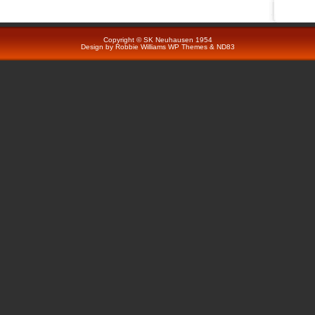
Copyright © SK Neuhausen 1954
Design by
Robbie Williams
WP Themes
&
ND83