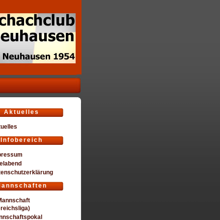
Aktuelles
uelles
Infobereich
pressum
elabend
tenschutzerklärung
annschaften
Mannschaft
reichsliga)
nnschaftspokal