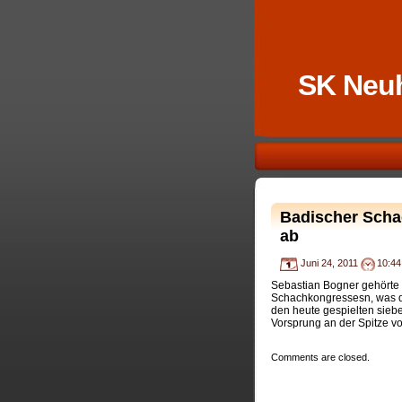
SK Neu
Badischer Scha
ab
Juni 24, 2011
10:44
Sebastian Bogner gehörte 
Schachkongressesn, was d
den heute gespielten sieb
Vorsprung an der Spitze v
Comments are closed.