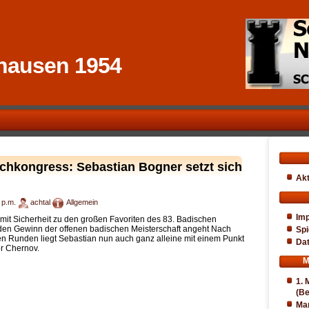
hausen 1954
chkongress: Sebastian Bogner setzt sich
Akt
 p.m.
achtal
Allgemein
Im
mit Sicherheit zu den großen Favoriten des 83. Badischen
en Gewinn der offenen badischen Meisterschaft angeht Nach
Spi
en Runden liegt Sebastian nun auch ganz alleine mit einem Punkt
Da
or Chernov.
M
1. 
(Be
Ma