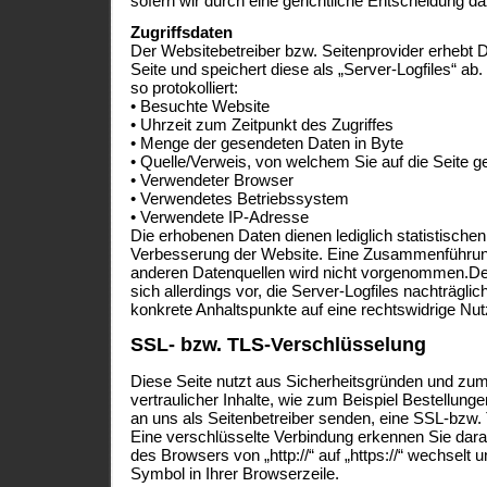
sofern wir durch eine gerichtliche Entscheidung da
Zugriffsdaten
Der Websitebetreiber bzw. Seitenprovider erhebt Da
Seite und speichert diese als „Server-Logfiles“ a
so protokolliert:
• Besuchte Website
• Uhrzeit zum Zeitpunkt des Zugriffes
• Menge der gesendeten Daten in Byte
• Quelle/Verweis, von welchem Sie auf die Seite g
• Verwendeter Browser
• Verwendetes Betriebssystem
• Verwendete IP-Adresse
Die erhobenen Daten dienen lediglich statistisch
Verbesserung der Website. Eine Zusammenführung
anderen Datenquellen wird nicht vorgenommen.Der
sich allerdings vor, die Server-Logfiles nachträglic
konkrete Anhaltspunkte auf eine rechtswidrige Nu
SSL- bzw. TLS-Verschlüsselung
Diese Seite nutzt aus Sicherheitsgründen und zu
vertraulicher Inhalte, wie zum Beispiel Bestellunge
an uns als Seitenbetreiber senden, eine SSL-bzw.
Eine verschlüsselte Verbindung erkennen Sie dara
des Browsers von „http://“ auf „https://“ wechselt
Symbol in Ihrer Browserzeile.