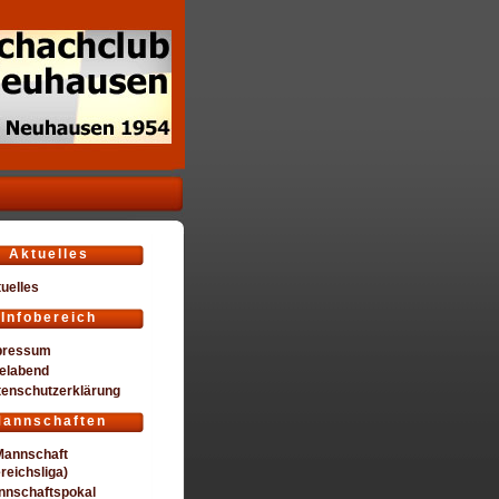
Aktuelles
uelles
Infobereich
pressum
elabend
tenschutzerklärung
annschaften
Mannschaft
reichsliga)
nnschaftspokal