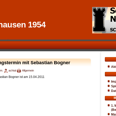
hausen 1954
ngstermin mit Sebastian Bogner
Akt
.m.
achtal
Allgemein
astian Bogner ist am 15.04.2011
Im
Spi
Da
M
1. 
(Be
Ma