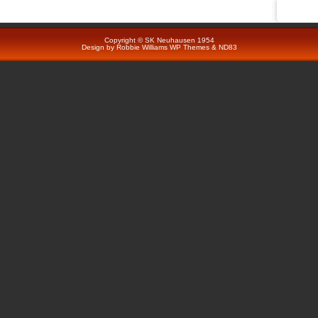
Copyright © SK Neuhausen 1954
Design by
Robbie Williams
WP Themes
&
ND83