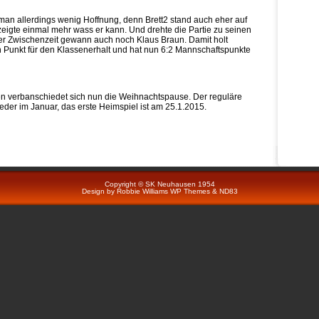
man allerdings wenig Hoffnung, denn Brett2 stand auch eher auf
zeigte einmal mehr wass er kann. Und drehte die Partie zu seinen
r Zwischenzeit gewann auch noch Klaus Braun. Damit holt
Punkt für den Klassenerhalt und hat nun 6:2 Mannschaftspunkte
 verbanschiedet sich nun die Weihnachtspause. Der reguläre
eder im Januar, das erste Heimspiel ist am 25.1.2015.
Copyright © SK Neuhausen 1954
Design by
Robbie Williams
WP Themes
&
ND83