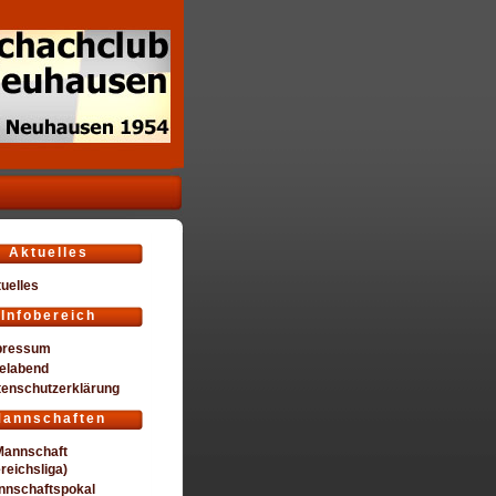
Aktuelles
uelles
Infobereich
pressum
elabend
tenschutzerklärung
annschaften
Mannschaft
reichsliga)
nnschaftspokal