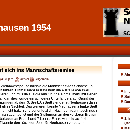
hausen 1954
et sich ins Mannschaftsremise
Akt
4:37 p.m.
achtal
Allgemein
er Weihnachtspause musste die Mannschaft des Schachclub
 fahren. Einmal mehr musste man die Ausfälle von zwei
Im
sieren und musste aus diesem Grunde einmal mehr mit sieben
Spi
ar klar, dies würde ein schweres Unterfangen, auf Grund der
Da
springen ab dem 3. Brett. An Brett vier geriet Neuhausen dann
rüh in Nachteil. Des weiteren konnte Neuhausens fünfte Brett
M
ng nicht halten und verlor letzlich. Nach dem dann auch noch
te man auch auf Grund der Stellungen an den vorderen Brettern
1. 
rlagen an Brett 4 und 7 konnte Frank Morellig auf 1:4
ff konnte den nächsten Sieg für Neuhausen verbuchen.
(Be
Ma