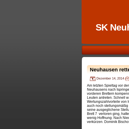
SK Neu
Neuhausen rett
Dezember 14, 2014
Am letzten Spieltag vor d
Neuhausens nach Ispringen
vorderen Brettern kompen
Leuten antreten. Schnell w
Wertungszahlvorteile von I
auch noch stellungsmäßig f
seine ausgeglichene Stellu
Brett 7 verloren ging, hat
wenig Hoffnung. Nach Niede
verkürzen. Dominik Bischo