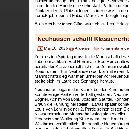
Turnier überhaupt den 3. Platz belegte. Sein Vater
in der letzten Runde eine sehr stark Partie und kon
Punkten den 5. Platz belegen. Leider etwas in de
zurückgeblieben ist Fabian Morelli. Er belegte ins
Allen drei herzlichen Glückwunsch zu ihren Erfolg
Neuhausen schafft Klassenerha
Mai 10, 2026
Allgemein
Kommentare dea
Zum letzten Spieltag musste die Mannschaft de
Tabellennachbarn Bad Herrenalb. Bad Herrenalb wa
bereits der Klassenerhalt sicher, außer irgendwel
Konstrukten. Für Neuhausen war klar mit einem 
Mannschaftssieg war man unheilbar vor Neuenbürg
stellte sich im Laufe des Sonntags heraus.
Neuhausen begann den Kampf bei den Kurstädtern
konnte einige Partien vorteilhaft gestalten. Nach 
Bogner, Achim von Lohr, Joachim Sautter, konnten
Braun die Führung herstellen. Etwas später konnt
Louis von Lohr in seiner 2. Partie seinen ersten Si
Klassenerhalt und Mannschaftssieg sicherstellen.
Ergebnis von Wolfgang Stute wurde das Ergebni
Waldbronn veröffentlicht. Ihr schaffte Neuenbürg 
gewann in den Tabellendritten. Da es für Bad Herre