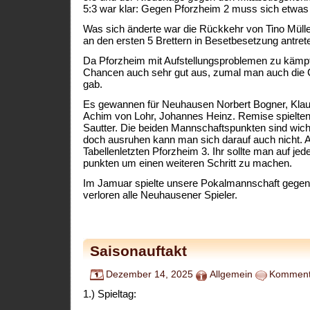
5:3 war klar: Gegen Pforzheim 2 muss sich etwas
Was sich änderte war die Rückkehr von Tino Müll
an den ersten 5 Brettern in Besetbesetzung antret
Da Pforzheim mit Aufstellungsproblemen zu kämpf
Chancen auch sehr gut aus, zumal man auch die 
gab.
Es gewannen für Neuhausen Norbert Bogner, Klaus
Achim von Lohr, Johannes Heinz. Remise spielten
Sautter. Die beiden Mannschaftspunkten sind wicht
doch ausruhen kann man sich darauf auch nicht. 
Tabellenletzten Pforzheim 3. Ihr sollte man auf jed
punkten um einen weiteren Schritt zu machen.
Im Jamuar spielte unsere Pokalmannschaft gegen N
verloren alle Neuhausener Spieler.
Saisonauftakt
Dezember 14, 2025
Allgemein
Kommenta
1.) Spieltag: