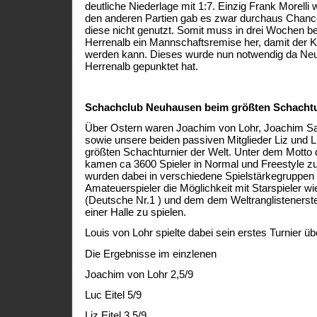
deutliche Niederlage mit 1:7. Einzig Frank Morelli 
den anderen Partien gab es zwar durchaus Chance
diese nicht genutzt. Somit muss in drei Wochen b
Herrenalb ein Mannschaftsremise her, damit der K
werden kann. Dieses wurde nun notwendig da Ne
Herrenalb gepunktet hat.
Schachclub Neuhausen beim größten Schachtur
Über Ostern waren Joachim von Lohr, Joachim Sau
sowie unsere beiden passiven Mitglieder Liz und L
größten Schachturnier der Welt. Unter dem Motto d
kamen ca 3600 Spieler in Normal und Freestyle z
wurden dabei in verschiedene Spielstärkegruppen e
Amateuerspieler die Möglichkeit mit Starspieler w
(Deutsche Nr.1 ) und dem dem Weltranglistenerst
einer Halle zu spielen.
Louis von Lohr spielte dabei sein erstes Turnier üb
Die Ergebnisse im einzlenen
Joachim von Lohr 2,5/9
Luc Eitel 5/9
Liz Eitel 3,5/9