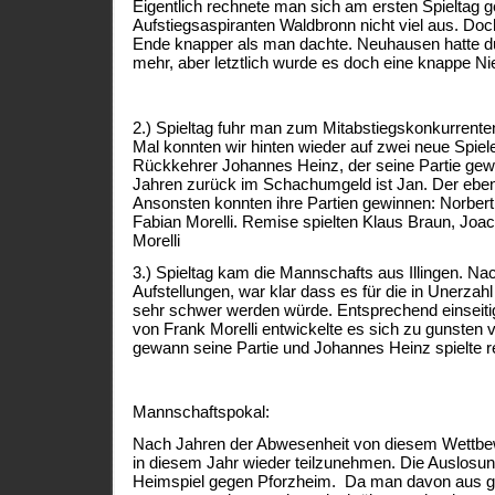
Eigentlich rechnete man sich am ersten Spieltag 
Aufstiegsaspiranten Waldbronn nicht viel aus. Do
Ende knapper als man dachte. Neuhausen hatte 
mehr, aber letztlich wurde es doch eine knappe Ni
2.) Spieltag fuhr man zum Mitabstiegskonkurrent
Mal konnten wir hinten wieder auf zwei neue Spiel
Rückkehrer Johannes Heinz, der seine Partie gew
Jahren zurück im Schachumgeld ist Jan. Der ebenf
Ansonsten konnten ihre Partien gewinnen: Norbert
Fabian Morelli. Remise spielten Klaus Braun, Joa
Morelli
3.) Spieltag kam die Mannschafts aus Illingen. N
Aufstellungen, war klar dass es für die in Unerza
sehr schwer werden würde. Entsprechend einseiti
von Frank Morelli entwickelte es sich zu gunsten vo
gewann seine Partie und Johannes Heinz spielte r
Mannschaftspokal:
Nach Jahren der Abwesenheit von diesem Wettbe
in diesem Jahr wieder teilzunehmen. Die Auslosun
Heimspiel gegen Pforzheim. Da man davon aus gi