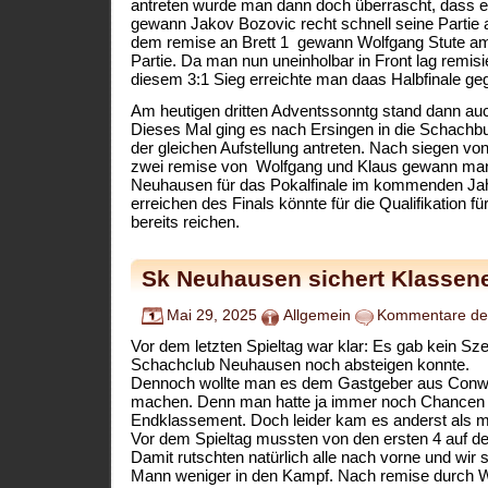
antreten wurde man dann doch überrascht, dass es
gewann Jakov Bozovic recht schnell seine Partie 
dem remise an Brett 1 gewann Wolfgang Stute am 
Partie. Da man nun uneinholbar in Front lag remisi
diesem 3:1 Sieg erreichte man daas Halbfinale ge
Am heutigen dritten Adventssonntg stand dann auc
Dieses Mal ging es nach Ersingen in die Schachb
der gleichen Aufstellung antreten. Nach siegen v
zwei remise von Wolfgang und Klaus gewann man 
Neuhausen für das Pokalfinale im kommenden Jahr 
erreichen des Finals könnte für die Qualifikation f
bereits reichen.
Sk Neuhausen sichert Klassene
Mai 29, 2025
Allgemein
Kommentare dea
Vor dem letzten Spieltag war klar: Es gab kein Sz
Schachclub Neuhausen noch absteigen konnte.
Dennoch wollte man es dem Gastgeber aus Conweile
machen. Denn man hatte ja immer noch Chancen a
Endklassement. Doch leider kam es anderst als ma
Vor dem Spieltag mussten von den ersten 4 auf de
Damit rutschten natürlich alle nach vorne und wir 
Mann weniger in den Kampf. Nach remise durch Wo