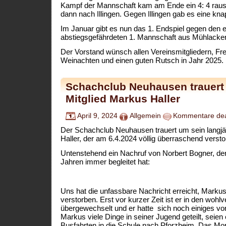
Kampf der Mannschaft kam am Ende ein 4: 4 raus.
dann nach Illingen. Gegen Illingen gab es eine kna
Im Januar gibt es nun das 1. Endspiel gegen den e
abstiegsgefährdeten 1. Mannschaft aus Mühlacker
Der Vorstand wünsch allen Vereinsmitgliedern, F
Weinachten und einen guten Rutsch in Jahr 2025.
Schachclub Neuhausen trauert
Mitglied Markus Haller
April 9, 2024
Allgemein
Kommentare deak
Der Schachclub Neuhausen trauert um sein langjä
Haller, der am 6.4.2024 völlig überraschend verstor
Untenstehend ein Nachruf von Norbert Bogner, der
Jahren immer begleitet hat:
Uns hat die unfassbare Nachricht erreicht, Markus H
verstorben. Erst vor kurzer Zeit ist er in den woh
übergewechselt und er hatte sich noch einiges v
Markus viele Dinge in seiner Jugend geteilt, sei
Busfahrten in die Schule nach Pforzheim. Das Mo