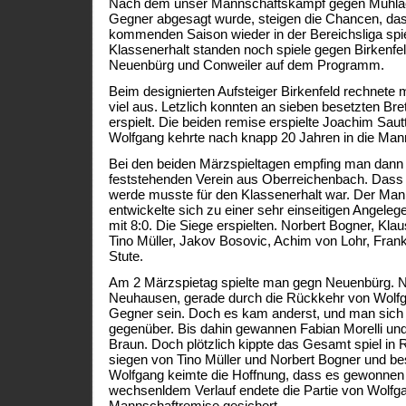
Nach dem unser Mannschaftskampf gegen Mühlac
Gegner abgesagt wurde, steigen die Chancen, da
kommenden Saison wieder in der Bereichsliga spie
Klassenerhalt standen noch spiele gegen Birkenfe
Neuenbürg und Conweiler auf dem Programm.
Beim designierten Aufsteiger Birkenfeld rechnete m
viel aus. Letzlich konnten an sieben besetzten Bret
erspielt. Die beiden remise erspielte Joachim Saut
Wolfgang kehrte nach knapp 20 Jahren in die Man
Bei den beiden Märzspieltagen empfing man dann d
feststehenden Verein aus Oberreichenbach. Dass
werde musste für den Klassenerhalt war. Der Ma
entwickelte sich zu einer sehr einseitigen Angel
mit 8:0. Die Siege erspielten. Norbert Bogner, Klau
Tino Müller, Jakov Bosovic, Achim von Lohr, Fran
Stute.
Am 2 Märzspietag spielte man gegn Neuenbürg. Ne
Neuhausen, gerade durch die Rückkehr von Wolf
Gegner sein. Doch es kam anderst, und man sich
gegenüber. Bis dahin gewannen Fabian Morelli un
Braun. Doch plötzlich kippte das Gesamt spiel i
siegen von Tino Müller und Norbert Bogner und be
Wolfgang keimte die Hoffnung, dass es gewonne
wechsenldem Verlauf endete die Partie von Wolfg
Mannschaftremise gesichert.